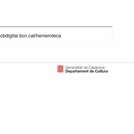
ahcbdigital.bcn.cat/hemeroteca