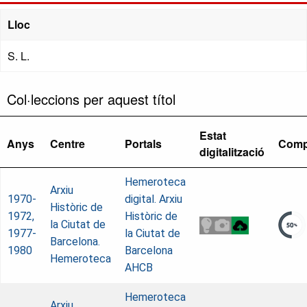
Lloc
S. L.
Col·leccions per aquest títol
Estat
Anys
Centre
Portals
Comp
digitalització
Hemeroteca
Arxiu
1970-
digital. Arxiu
Històric de
1972,
Històric de
la Ciutat de
1977-
la Ciutat de
Barcelona.
1980
Barcelona
Hemeroteca
AHCB
Hemeroteca
Arxiu