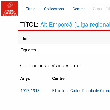
Cercar
Títols
Col·leccions
Centres
Títols...
TÍTOL:
Alt Empordà (Lliga regional
Lloc
Figueres
Col·leccions per aquest títol
Anys
Centre
1917-1918
Biblioteca Carles Rahola de Giron