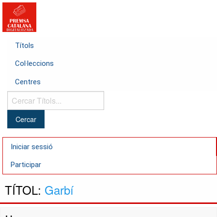
Títols
Col·leccions
Centres
Cercar
Títols...
Iniciar sessió
Participar
TÍTOL:
Garbí