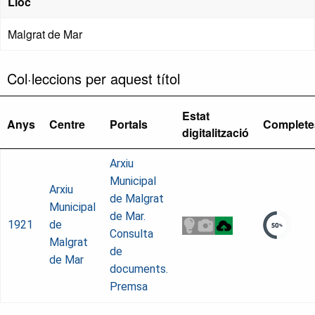
Lloc
Malgrat de Mar
Col·leccions per aquest títol
Estat
Anys
Centre
Portals
Complete
digitalització
Arxiu
Municipal
Arxiu
de Malgrat
Municipal
de Mar.
1921
de
Consulta
Malgrat
de
de Mar
documents.
Premsa