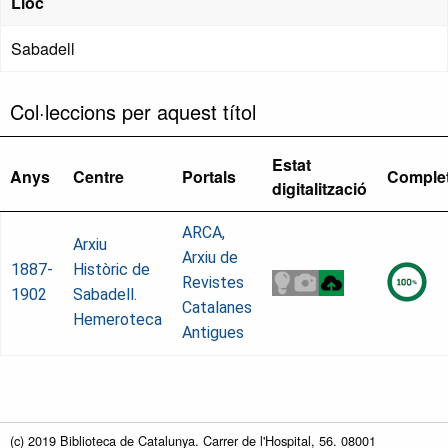
Lloc
Sabadell
Col·leccions per aquest títol
Estat
Anys
Centre
Portals
Comple
digitalització
ARCA,
Arxiu
Arxiu de
1887-
Històric de
Revistes
1902
Sabadell.
Catalanes
Hemeroteca
Antigues
(c) 2019 Biblioteca de Catalunya. Carrer de l'Hospital, 56. 08001