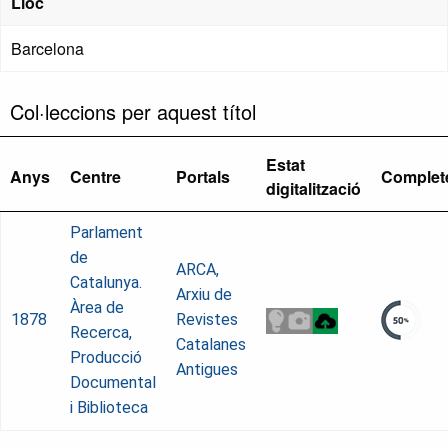
Lloc
Barcelona
Col·leccions per aquest títol
Estat
Anys
Centre
Portals
Complet
digitalització
Parlament
de
ARCA,
Catalunya.
Arxiu de
Àrea de
1878
Revistes
Recerca,
Catalanes
Producció
Antigues
Documental
i Biblioteca