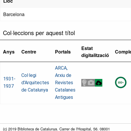
Lloc
Barcelona
Col·leccions per aquest títol
Estat
Anys
Centre
Portals
Comple
digitalització
ARCA,
Col·legi
Arxiu de
1931-
d'Arquitectes
Revistes
1937
de Catalunya
Catalanes
Antigues
(c) 2019 Biblioteca de Catalunya. Carrer de l'Hospital, 56. 08001