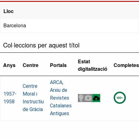
Lloc
Barcelona
Col·leccions per aquest títol
Estat
Anys
Centre
Portals
Completes
digitalització
ARCA,
Centre
Arxiu de
1957-
Moral i
Revistes
1958
Instructiu
Catalanes
de Gràcia
Antigues