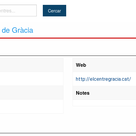
u de Gràcia
Web
http://elcentregracia.cat/
Notes