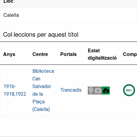
Lloc
Calella
Col·leccions per aquest títol
Estat
Anys
Centre
Portals
Compl
digitalització
Biblioteca
Can
1916-
Salvador
Trencadís
1918,1922
de la
Plaça
(Calella)