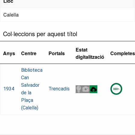
Lloc
Calella
Col·leccions per aquest títol
Estat
Anys
Centre
Portals
Completes
digitalització
Biblioteca
Can
Salvador
1934
Trencadís
de la
Plaça
(Calella)