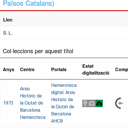
Països Catalans)
Lloc
S. L.
Col·leccions per aquest títol
Estat
Anys
Centre
Portals
Comp
digitalització
Hemeroteca
Arxiu
digital. Arxiu
Històric de
Històric de
1973
la Ciutat de
la Ciutat de
Barcelona.
Barcelona
Hemeroteca
AHCB