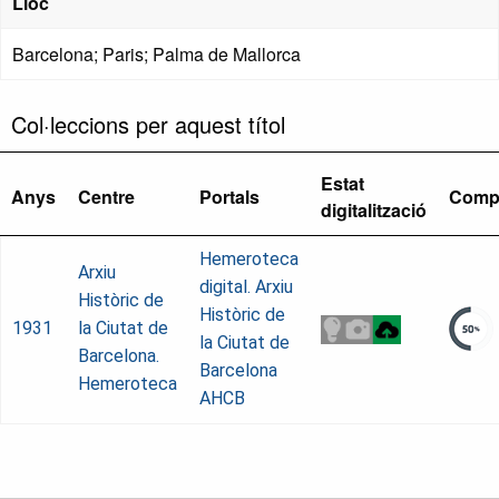
Lloc
Barcelona; Paris; Palma de Mallorca
Col·leccions per aquest títol
Estat
Anys
Centre
Portals
Comp
digitalització
Hemeroteca
Arxiu
digital. Arxiu
Històric de
Històric de
1931
la Ciutat de
la Ciutat de
Barcelona.
Barcelona
Hemeroteca
AHCB