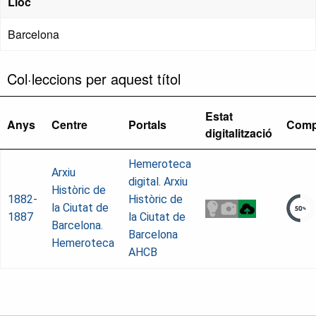
Lloc
Barcelona
Col·leccions per aquest títol
Estat
Anys
Centre
Portals
Comp
digitalització
Hemeroteca
Arxiu
digital. Arxiu
Històric de
1882-
Històric de
la Ciutat de
1887
la Ciutat de
Barcelona.
Barcelona
Hemeroteca
AHCB