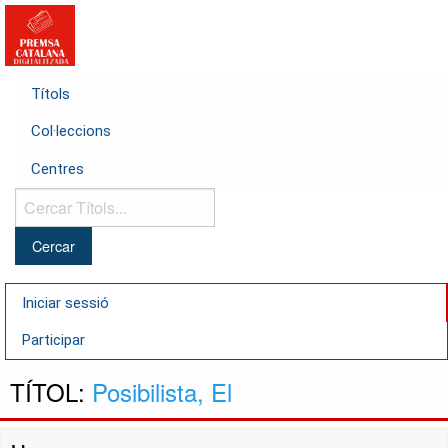
Títols
Col·leccions
Centres
Cercar
Títols...
Iniciar sessió
Participar
TÍTOL:
Posibilista, El