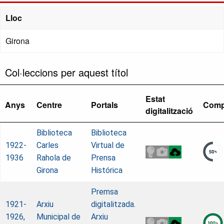
Lloc
Girona
Col·leccions per aquest títol
Estat
Anys
Centre
Portals
Comp
digitalització
Biblioteca
Biblioteca
1922-
Carles
Virtual de
1936
Rahola de
Prensa
Girona
Histórica
Premsa
1921-
Arxiu
digitalitzada.
1926,
Municipal de
Arxiu