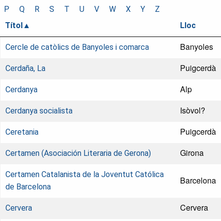
P
Q
R
S
T
U
V
W
X
Y
Z
Títol
Lloc
Banyoles
Cercle de catòlics de Banyoles i comarca
Puigcerdà
Cerdaña, La
Alp
Cerdanya
Isòvol?
Cerdanya socialista
Puigcerdà
Ceretania
Girona
Certamen (Asociación Literaria de Gerona)
Certamen Catalanista de la Joventut Católica
Barcelona
de Barcelona
Cervera
Cervera