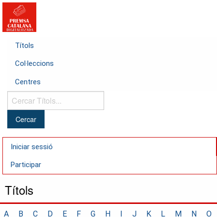
Títols
Col·leccions
Centres
Cercar
Títols...
Iniciar sessió
Participar
Títols
A
B
C
D
E
F
G
H
I
J
K
L
M
N
O