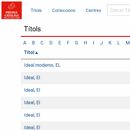
Cercar
Títols
Col·leccions
Centres
Títols...
Títols
A
B
C
D
E
F
G
H
I
J
K
L
M
Títol
Ideal moderno, EL
Ideal, El
Ideal, El
Ideal, El
Ideal, El
Ideal, El