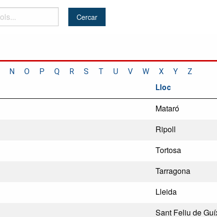
N
O
P
Q
R
S
T
U
V
W
X
Y
Z
Lloc
Mataró
Ripoll
Tortosa
Tarragona
Lleida
Sant Feliu de Guí