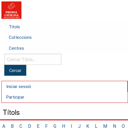
Títols
Col·leccions
Centres
Cercar
Títols...
Iniciar sessió
Participar
Títols
A
B
C
D
E
F
G
H
I
J
K
L
M
N
O