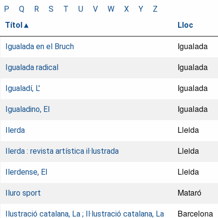
P
Q
R
S
T
U
V
W
X
Y
Z
Títol
Lloc
Igualada
Igualada en el Bruch
Igualada
Igualada radical
Igualada
Igualadí, L'
Igualada
Igualadino, El
Lleida
Ilerda
Lleida
Ilerda : revista artística il·lustrada
Lleida
Ilerdense, El
Mataró
Iluro sport
Barcelona
Ilustració catalana, La ; Il·lustració catalana, La