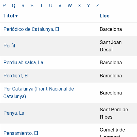
P
Q
R
S
T
U
V
W
X
Y
Z
Títol
Lloc
Barcelona
Periódico de Catalunya, El
Sant Joan
Perfil
Despí
Barcelona
Perdiu ab salsa, La
Barcelona
Perdigot, El
Per Catalunya (Front Nacional de
Barcelona
Catalunya)
Sant Pere de
Penya, La
Ribes
Cornellà de
Pensamiento, El
Llobregat