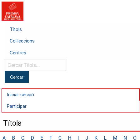
Títols
Col·leccions
Centres
Cercar
Títols...
Iniciar sessió
Participar
Títols
A
B
C
D
E
F
G
H
I
J
K
L
M
N
O