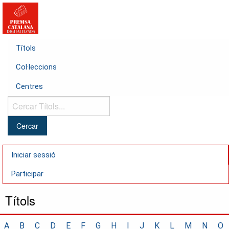
Títols
Col·leccions
Centres
Cercar
Títols...
Iniciar sessió
Participar
Títols
A
B
C
D
E
F
G
H
I
J
K
L
M
N
O