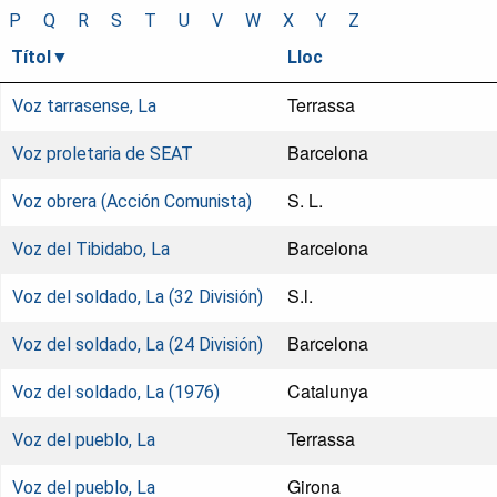
P
Q
R
S
T
U
V
W
X
Y
Z
Títol
Lloc
Terrassa
Voz tarrasense, La
Barcelona
Voz proletaria de SEAT
S. L.
Voz obrera (Acción Comunista)
Barcelona
Voz del Tibidabo, La
S.l.
Voz del soldado, La (32 División)
Barcelona
Voz del soldado, La (24 División)
Catalunya
Voz del soldado, La (1976)
Terrassa
Voz del pueblo, La
Girona
Voz del pueblo, La