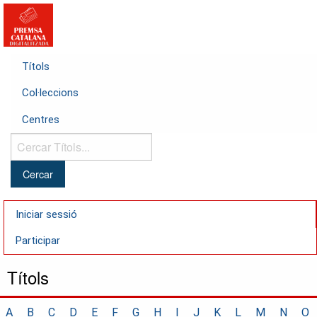
Títols
Col·leccions
Centres
Cercar
Títols...
Iniciar sessió
Participar
Títols
A
B
C
D
E
F
G
H
I
J
K
L
M
N
O