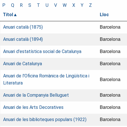
P
Q
R
S
T
U
V
W
X
Y
Z
Títol
Lloc
Barcelona
Anuari català (1875)
Barcelona
Anuari català (1894)
Barcelona
Anuari d'estatística social de Catalunya
Barcelona
Anuari de Catalunya
Anuari de l'Oficina Romànica de Lingüística i
Barcelona
Literatura
Barcelona
Anuari de la Companyia Belluguet
Barcelona
Anuari de les Arts Decoratives
Barcelona
Anuari de les biblioteques populars (1922)