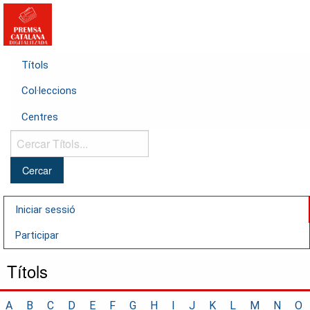
Títols
Col·leccions
Centres
Cercar
Títols...
Iniciar sessió
Participar
Títols
A
B
C
D
E
F
G
H
I
J
K
L
M
N
O