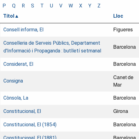
P
Q
R
S
T
U
V
W
X
Y
Z
Títol
Lloc
Figueres
Consell informa, El
Conselleria de Serveis Públics, Departament
Barcelona
d'Informació i Propaganda : butlletí setmanal
Barcelona
Considerat, El
Canet de
Consigna
Mar
Barcelona
Cònsola, La
Girona
Constitucional, El
Barcelona
Constitucional, El (1854)
Barcelona
Constitucional, El (1881)