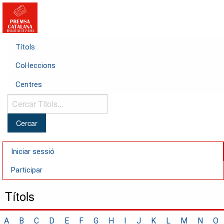
Títols
Col·leccions
Centres
Cercar
Títols...
Iniciar sessió
Participar
Títols
A
B
C
D
E
F
G
H
I
J
K
L
M
N
O