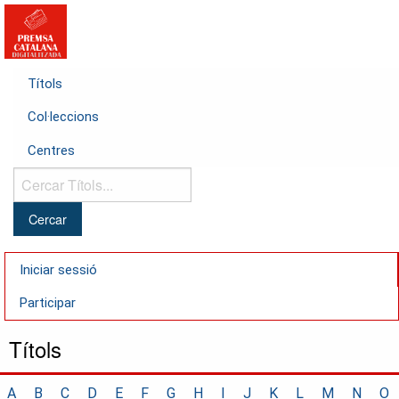
Títols
Col·leccions
Centres
Cercar
Títols...
Iniciar sessió
Participar
Títols
A
B
C
D
E
F
G
H
I
J
K
L
M
N
O