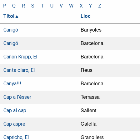
P
Q
R
S
T
U
V
W
X
Y
Z
Títol
Lloc
Banyoles
Canigó
Barcelona
Canigó
Barcelona
Cañon Krupp, El
Reus
Canta claro, El
Barcelona
Canya!!!
Terrassa
Cap a l'ésser
Sallent
Cap al cap
Calella
Cap aspre
Granollers
Capricho, El