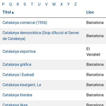
P
Q
R
S
T
U
V
W
X
Y
Z
Títol
Lloc
Barcelona
Catalunya comarcal (1936)
Catalunya democràtica (Grup d'Acció al Servei
Barcelona
de Catalunya)
El
Catalunya esportiva
Vendrell
Barcelona
Catalunya gràfica
Barcelona
Catalunya i Euskadi
Barcelona
Catalunya insurgent, La
Barcelona
Catalunya literària
Barcelona
Catalunya lliure