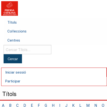
Títols
Col·leccions
Centres
Cercar
Títols...
Iniciar sessió
Participar
Títols
A
B
C
D
E
F
G
H
I
J
K
L
M
N
O