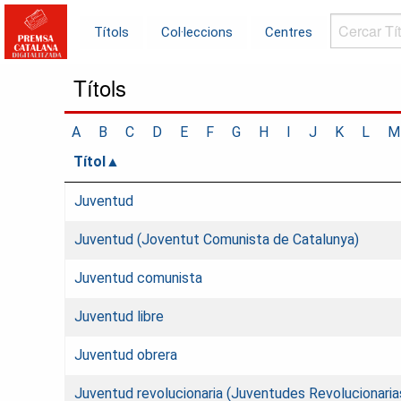
Cercar
Títols
Col·leccions
Centres
Títols...
Títols
A
B
C
D
E
F
G
H
I
J
K
L
M
Títol
Juventud
Juventud (Joventut Comunista de Catalunya)
Juventud comunista
Juventud libre
Juventud obrera
Juventud revolucionaria (Juventudes Revolucionaria