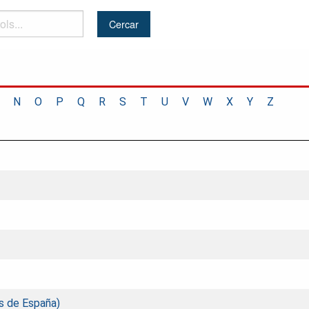
N
O
P
Q
R
S
T
U
V
W
X
Y
Z
s de España)