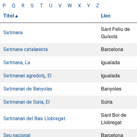
P
Q
R
S
T
U
V
W
X
Y
Z
Títol
Lloc
Sant Feliu de
Setmana
Guíxols
Barcelona
Setmana catalanista
Igualada
Setmana, La
Igualada
Setmanari agredolç, El
Banyoles
Setmanari de Banyolas
Súria
Setmanari de Súria, El
Sant Boi de
Setmanari del Baix Llobregat
Llobregat
Barcelona
Seu nacional