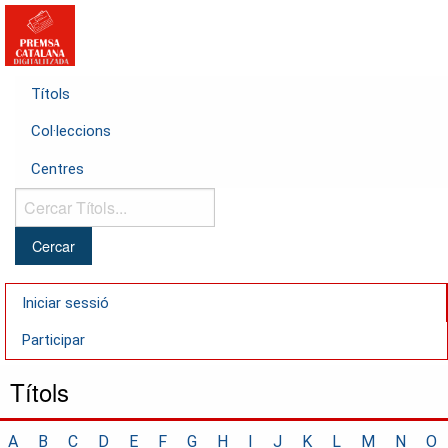
Títols
Col·leccions
Centres
Cercar
Títols...
Iniciar sessió
Participar
Títols
A
B
C
D
E
F
G
H
I
J
K
L
M
N
O