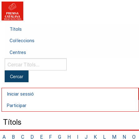
Títols
Col·leccions
Centres
Cercar
Títols...
Iniciar sessió
Participar
Títols
A
B
C
D
E
F
G
H
I
J
K
L
M
N
O