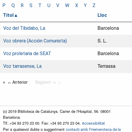
P
Q
R
S
T
U
V
W
X
Y
Z
Títol
Lloc
Barcelona
Voz del Tibidabo, La
S. L.
Voz obrera (Acción Comunista)
Barcelona
Voz proletaria de SEAT
Terrassa
Voz tarrasense, La
Següent →
← Anterior
(c) 2019 Biblioteca de Catalunya. Carrer de l'Hospital, 56. 08001
Barcelona.
Tlf.:+34 93 270 23 00. Fax: +34 93 270 23 04.
Accessibilitat
Per a qualsevol dubte o suggeriment
contacti amb l'Hemeroteca de la