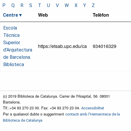
P
Q
R
S
T
U
V
W
X
Y
Z
Web
Telèfon
Centre
Escola
Tècnica
Superior
https://etsab.upc.edu/ca
934016329
d'Arquitectura
de Barcelona.
Biblioteca
(c) 2019 Biblioteca de Catalunya. Carrer de l'Hospital, 56. 08001
Barcelona.
Tlf.:+34 93 270 23 00. Fax: +34 93 270 23 04.
Accessibilitat
Per a qualsevol dubte o suggeriment
contacti amb l'Hemeroteca de la
Biblioteca de Catalunya