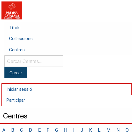
Títols
Col·leccions
Centres
Cercar
Centres...
Iniciar sessió
Participar
Centres
A
B
C
D
E
F
G
H
I
J
K
L
M
N
O