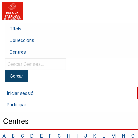
Títols
Col·leccions
Centres
Cercar
Centres...
Iniciar sessió
Participar
Centres
A
B
C
D
E
F
G
H
I
J
K
L
M
N
O