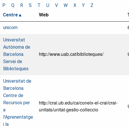
P
Q
R
S
T
U
V
W
X
Y
Z
Web
Centre
unicorn
Universitat
Autònoma de
http://www.uab.cat/biblioteques/
Barcelona.
Servei de
Biblioteques
Universitat de
Barcelona.
Centre de
http://crai.ub.edu/ca/coneix-el-crai/crai-
Recursos per
unitats/unitat-gestio-colleccio
a
l'Aprenentatge
i la