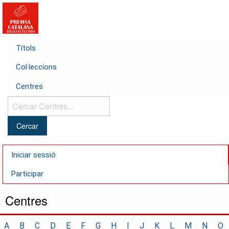
Títols
Col·leccions
Centres
Cercar
Centres...
Iniciar sessió
Participar
Centres
A
B
C
D
E
F
G
H
I
J
K
L
M
N
O