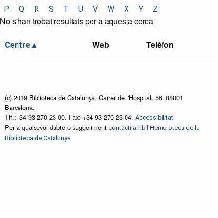
P
Q
R
S
T
U
V
W
X
Y
Z
No s'han trobat resultats per a aquesta cerca
Web
Telèfon
Centre
(c) 2019 Biblioteca de Catalunya. Carrer de l'Hospital, 56. 08001
Barcelona.
Tlf.:+34 93 270 23 00. Fax: +34 93 270 23 04.
Accessibilitat
Per a qualsevol dubte o suggeriment
contacti amb l'Hemeroteca de la
Biblioteca de Catalunya