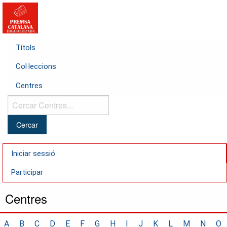
Títols
Col·leccions
Centres
Cercar
Centres...
Iniciar sessió
Participar
Centres
A
B
C
D
E
F
G
H
I
J
K
L
M
N
O