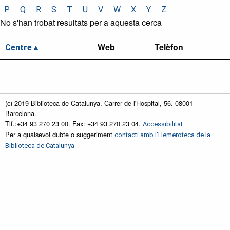
P
Q
R
S
T
U
V
W
X
Y
Z
No s'han trobat resultats per a aquesta cerca
Web
Telèfon
Centre
(c) 2019 Biblioteca de Catalunya. Carrer de l'Hospital, 56. 08001
Barcelona.
Tlf.:+34 93 270 23 00. Fax: +34 93 270 23 04.
Accessibilitat
Per a qualsevol dubte o suggeriment
contacti amb l'Hemeroteca de la
Biblioteca de Catalunya