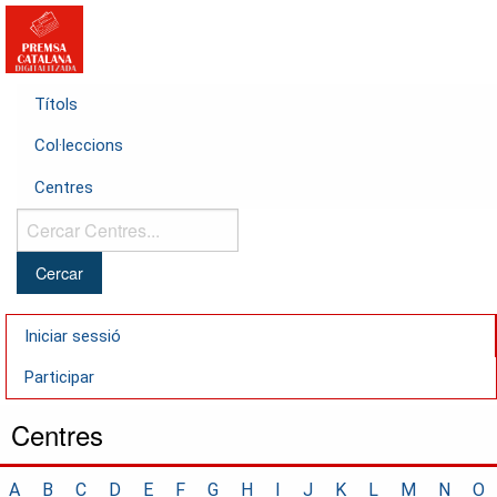
Títols
Col·leccions
Centres
Cercar
Centres...
Iniciar sessió
Participar
Centres
A
B
C
D
E
F
G
H
I
J
K
L
M
N
O