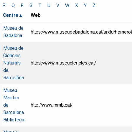
P
Q
R
S
T
U
V
W
X
Y
Z
Web
Centre
Museu de
https://www.museudebadalona.cat/arxiu/hemerot
Badalona
Museu de
Ciències
https://www.museuciencies.cat/
Naturals
de
Barcelona
Museu
Marítim
http://www.mmb.cat/
de
Barcelona.
Biblioteca