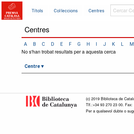
Cercar
Títols
Col·leccions
Centres
Centres...
Centres
A
B
C
D
E
F
G
H
I
J
K
L
M
No s'han trobat resultats per a aquesta cerca
Centre
(c) 2019 Biblioteca de Catal
Tlf.:+34 93 270 23 00. Fax:
Per a qualsevol dubte o su