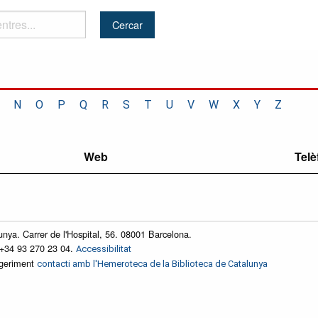
N
O
P
Q
R
S
T
U
V
W
X
Y
Z
Web
Telè
unya. Carrer de l'Hospital, 56. 08001 Barcelona.
 +34 93 270 23 04.
Accessibilitat
ggeriment
contacti amb l'Hemeroteca de la Biblioteca de Catalunya