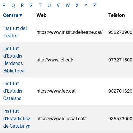
P
Q
R
S
T
U
V
W
X
Y
Z
Web
Telèfon
Centre
Institut del
https://www.institutdelteatre.cat/
932273900
Teatre
Institut
d'Estudis
http://www.iei.cat/
973271500
Ilerdencs.
Biblioteca
Institut
https://www.iec.cat
932701620
d'Estudis
Catalans
Institut
https://www.idescat.cat/
935573000
d'Estadística
de Catalunya