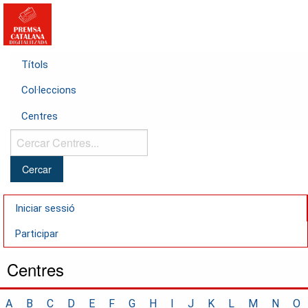
Títols
Col·leccions
Centres
Cercar
Centres...
Iniciar sessió
Participar
Centres
A
B
C
D
E
F
G
H
I
J
K
L
M
N
O