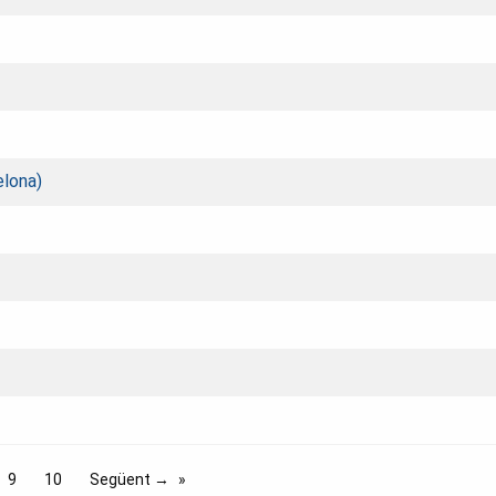
elona)
9
10
Següent →