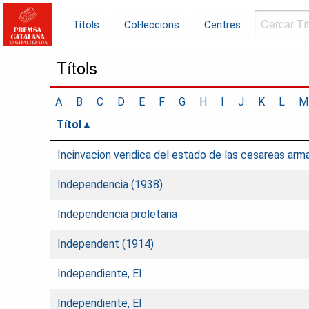
Cercar
Títols
Col·leccions
Centres
Títols...
Títols
A
B
C
D
E
F
G
H
I
J
K
L
M
Títol
Incinvacion veridica del estado de las cesareas arma
Independencia (1938)
Independencia proletaria
Independent (1914)
Independiente, El
Independiente, El