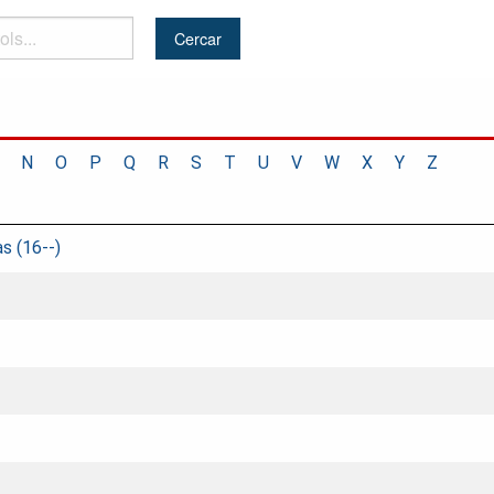
N
O
P
Q
R
S
T
U
V
W
X
Y
Z
s (16--)