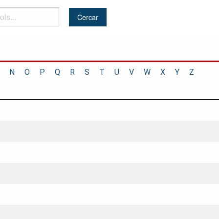
N
O
P
Q
R
S
T
U
V
W
X
Y
Z