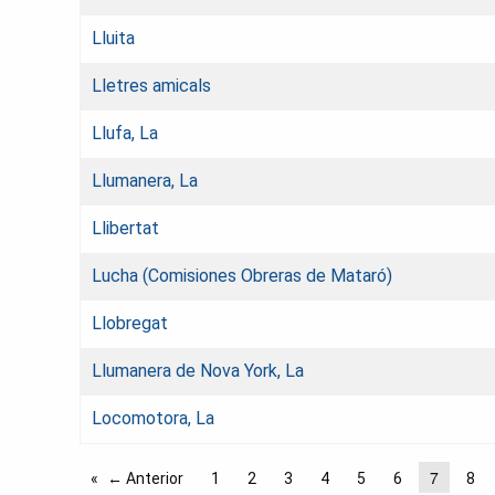
Lluita
Lletres amicals
Llufa, La
Llumanera, La
Llibertat
Lucha (Comisiones Obreras de Mataró)
Llobregat
Llumanera de Nova York, La
Locomotora, La
7
← Anterior
1
2
3
4
5
6
8