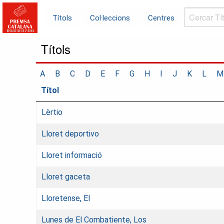
Cercar
Títols
Col·leccions
Centres
Títols...
Títols
A
B
C
D
E
F
G
H
I
J
K
L
M
Títol
Lèrtio
Lloret deportivo
Lloret informació
Lloret gaceta
Lloretense, El
Lunes de El Combatiente, Los