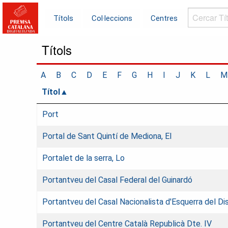
Cercar
Títols
Col·leccions
Centres
Títols...
Títols
A
B
C
D
E
F
G
H
I
J
K
L
M
Títol
Port
Portal de Sant Quintí de Mediona, El
Portalet de la serra, Lo
Portantveu del Casal Federal del Guinardó
Portantveu del Casal Nacionalista d'Esquerra del Dis
Portantveu del Centre Català Republicà Dte. IV