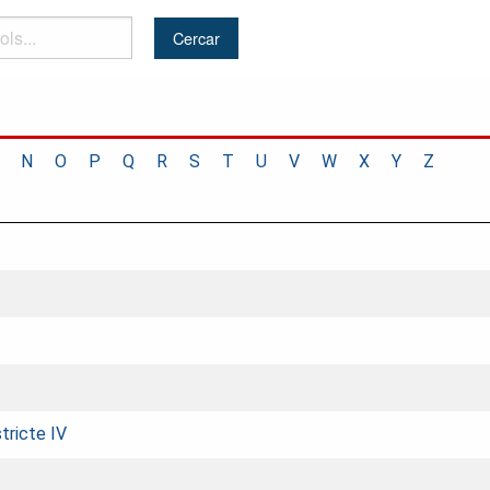
N
O
P
Q
R
S
T
U
V
W
X
Y
Z
tricte IV