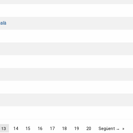
alà
13
14
15
16
17
18
19
20
Següent →