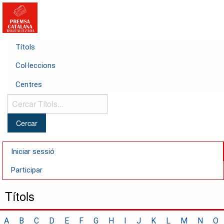
Títols
Col·leccions
Centres
Cercar
Títols...
Iniciar sessió
Participar
Títols
A
B
C
D
E
F
G
H
I
J
K
L
M
N
O