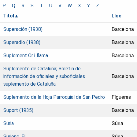
P
Q
R
S
T
U
V
W
X
Y
Z
Títol
Lloc
Barcelona
Superación (1938)
Barcelona
Superadlo (1938)
Barcelona
Suplement Or i flama
Suplemento de Cataluña; Boletín de
Barcelona
información de oficiales y suboficiales
suplemento de Cataluña
Figueres
Suplemento de la Hoja Parroquial de San Pedro
Barcelona
Suport (1935)
Súria
Súria
Súria
Surienc, El