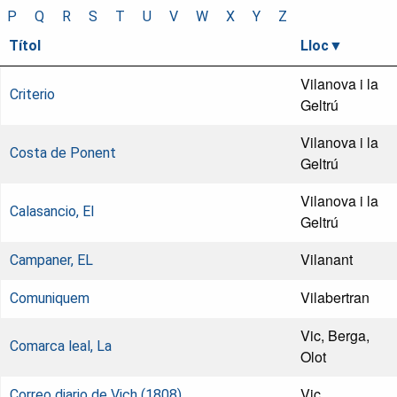
P
Q
R
S
T
U
V
W
X
Y
Z
Títol
Lloc
Vilanova i la
Criterio
Geltrú
Vilanova i la
Costa de Ponent
Geltrú
Vilanova i la
Calasancio, El
Geltrú
Vilanant
Campaner, EL
Vilabertran
Comuniquem
Vic, Berga,
Comarca leal, La
Olot
Vic
Correo diario de Vich (1808)