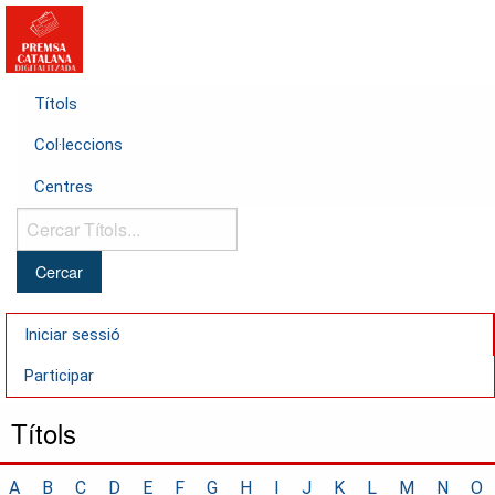
Títols
Col·leccions
Centres
Cercar
Títols...
Iniciar sessió
Participar
Títols
A
B
C
D
E
F
G
H
I
J
K
L
M
N
O