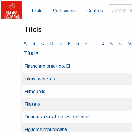
Cercar
Títols
Col·leccions
Centres
Títols...
Títols
A
B
C
D
E
F
G
H
I
J
K
L
M
Títol
Financiero práctico, El
Films selectos
Filmópolis
Filatelo
Figueres: ciutat de les persones
Figueres republicana