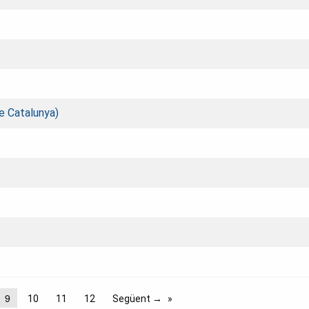
e Catalunya)
9
10
11
12
Següent →