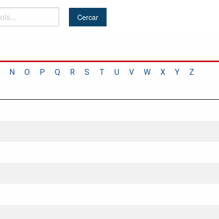
N
O
P
Q
R
S
T
U
V
W
X
Y
Z