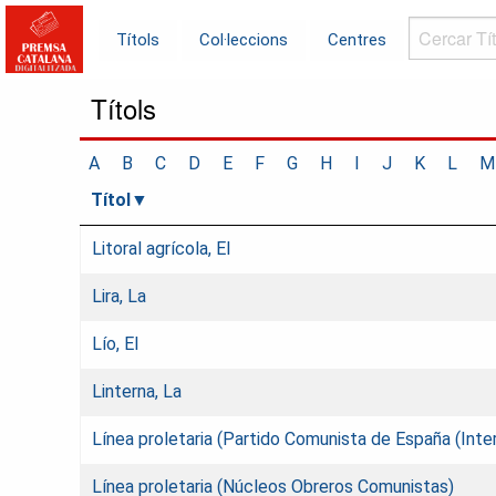
Cercar
Títols
Col·leccions
Centres
Títols...
Títols
A
B
C
D
E
F
G
H
I
J
K
L
M
Títol
Litoral agrícola, El
Lira, La
Lío, El
Linterna, La
Línea proletaria (Partido Comunista de España (Inter
Línea proletaria (Núcleos Obreros Comunistas)