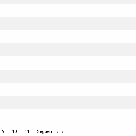
9
10
11
Següent →