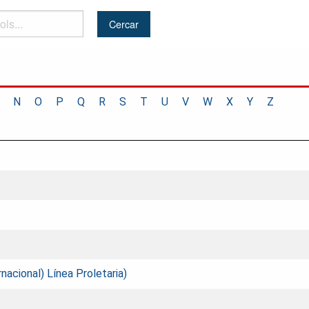
N
O
P
Q
R
S
T
U
V
W
X
Y
Z
nacional) Línea Proletaria)