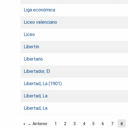
Liga económica
Liceo valenciano
Liceo
Libertín
Libertario
Libertador, El
Libertad, La (1901)
Libertad, La
Libertad, La
8
← Anterior
1
2
3
4
5
6
7