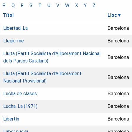
P
Q
R
S
T
U
V
W
X
Y
Z
Títol
Lloc
Barcelona
Libertad, La
Barcelona
Llegiu-me
Lluita (Partit Socialista d'Alliberament Nacional
Barcelona
dels Països Catalans)
Lluita (Partit Socialista d'Alliberament
Barcelona
Nacional-Provisional)
Barcelona
Lucha de clases
Barcelona
Lucha, La (1971)
Barcelona
Libertín
Barcelona
Labor nueva