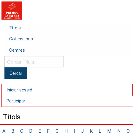
Títols
Col·leccions
Centres
Cercar
Títols...
Iniciar sessió
Participar
Títols
A
B
C
D
E
F
G
H
I
J
K
L
M
N
O