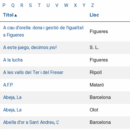
P
Q
R
S
T
U
V
W
X
Y
Z
Títol
Lloc
A cau d'orella: dona i gestió de l'igualtat
Figueres
a Figueres
S. L.
A este juego, decimos ¡no!
Figueres
A la lucha
Ripoll
A les valls del Ter i del Freser
Mataró
A.F.P.
Barcelona
Abeja, La
Olot
Abeja, La
Barcelona
Abella d'or a Sant Andreu, L'