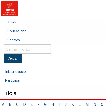
Títols
Col·leccions
Centres
Cercar
Títols...
Iniciar sessió
Participar
Títols
A
B
C
D
E
F
G
H
I
J
K
L
M
N
O