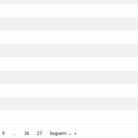
9
26
27
Següent →