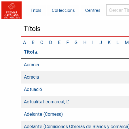
Cercar
Títols
Col·leccions
Centres
Títols...
Títols
A
B
C
D
E
F
G
H
I
J
K
L
M
Títol
Acracia
Acracia
Actuació
Actualitat comarcal, L'
Adelante (Comesa)
Adelante (Comisiones Obreras de Blanes y comarca