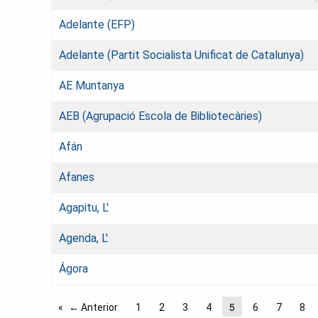
Adelante (EFP)
Adelante (Partit Socialista Unificat de Catalunya)
AE Muntanya
AEB (Agrupació Escola de Bibliotecàries)
Afán
Afanes
Agapitu, L'
Agenda, L'
Ágora
5
← Anterior
1
2
3
4
6
7
8