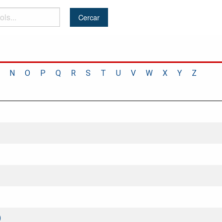
N
O
P
Q
R
S
T
U
V
W
X
Y
Z
)