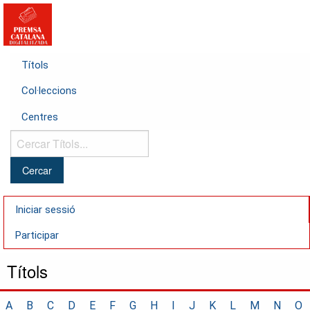
Títols
Col·leccions
Centres
Cercar
Títols...
Iniciar sessió
Participar
Títols
A
B
C
D
E
F
G
H
I
J
K
L
M
N
O