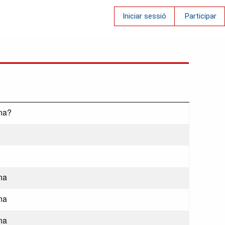
Iniciar sessió
Participar
na?
na
na
na