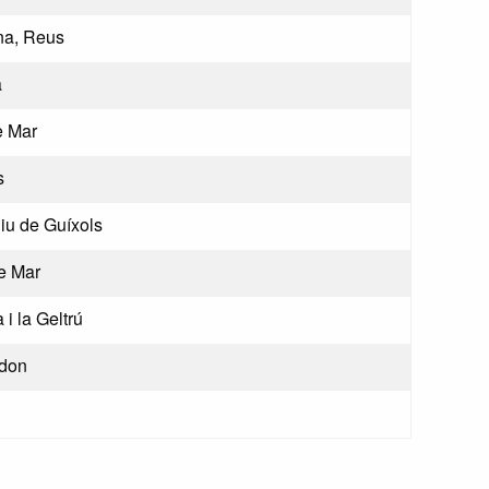
na, Reus
a
e Mar
s
iu de Guíxols
e Mar
 i la Geltrú
don