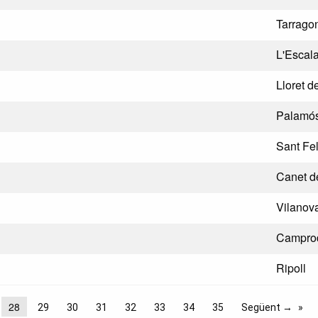
Tarrago
L'Escal
Lloret d
Palamó
Sant Fel
Canet d
Vilanova
Campro
Ripoll
28
29
30
31
32
33
34
35
Següent →