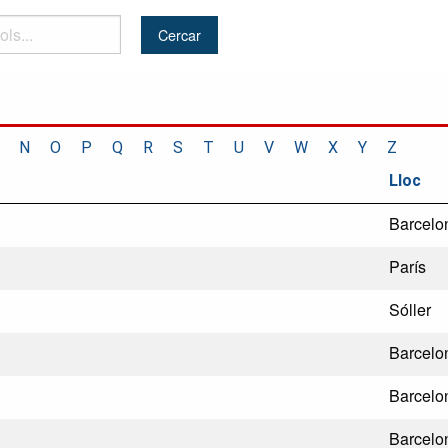
N
O
P
Q
R
S
T
U
V
W
X
Y
Z
Lloc
Barcelo
París
Sóller
Barcelo
Barcelo
Barcelo