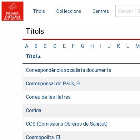
Cercar
Títols
Col·leccions
Centres
Títols...
Títols
A
B
C
D
E
F
G
H
I
J
K
L
M
Títol
Correspondència socialista documents
Corresponsal de París, El
Correu de les lletres
Corrida
COS (Comissions Obreres de Sanitat)
Cosmopolita, El