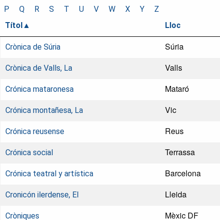
P
Q
R
S
T
U
V
W
X
Y
Z
Títol
Lloc
Súria
Crònica de Súria
Valls
Crònica de Valls, La
Mataró
Crónica mataronesa
Vic
Crónica montañesa, La
Reus
Crónica reusense
Terrassa
Crónica social
Barcelona
Crónica teatral y artística
Lleida
Cronicón ilerdense, El
Mèxic DF
Cròniques