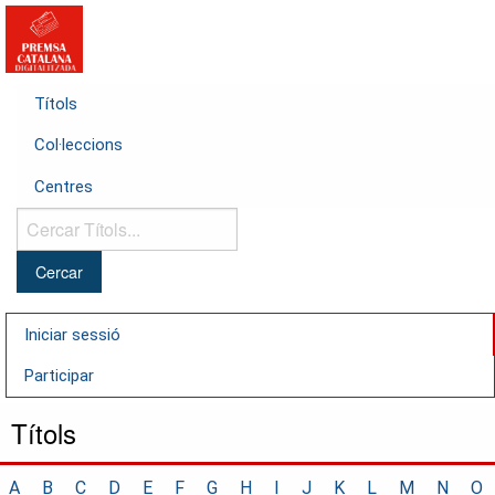
Títols
Col·leccions
Centres
Cercar
Títols...
Iniciar sessió
Participar
Títols
A
B
C
D
E
F
G
H
I
J
K
L
M
N
O