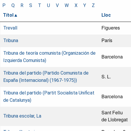
P
Q
R
S
T
U
V
W
X
Y
Z
Títol
Lloc
Figueres
Trevall
París
Tribuna
Tribuna de teoría comunista (Organización de
Barcelona
Izquierda Comunista)
Tribuna del partido (Partido Comunista de
S. L.
España (Internacional) (1967-1975))
Tribuna del partido (Partit Socialista Unificat
Barcelona
de Catalunya)
Sant Feliu
Tribuna escolar, La
de Llobregat