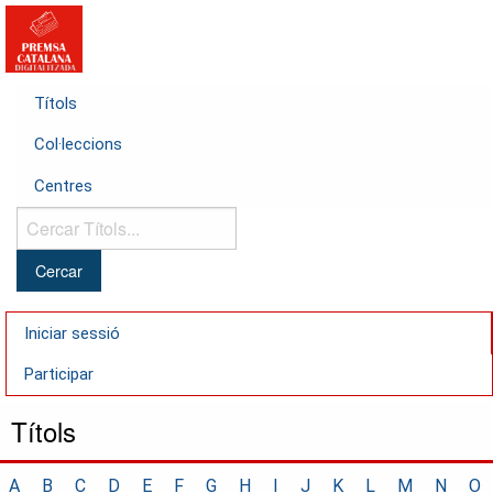
Títols
Col·leccions
Centres
Cercar
Títols...
Iniciar sessió
Participar
Títols
A
B
C
D
E
F
G
H
I
J
K
L
M
N
O